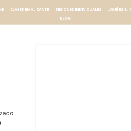
NE
CLASES EN ALICANTE
SESIONES INDIVIDUALES
¿QUÉ ES EL
BLOG
izado
a