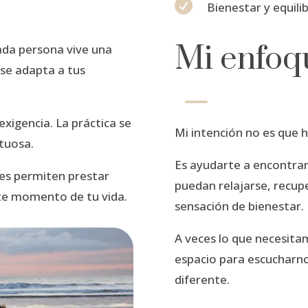

Bienestar y equilib
Mi enfoq
da persona vive una
 se adapta a tus
K
exigencia. La práctica se
Mi intención no es que 
tuosa.
Es ayudarte a encontrar
nes permiten prestar
puedan relajarse, recup
ste momento de tu vida.
sensación de bienestar.
A veces lo que necesita
espacio para escucharno
diferente.