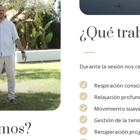
¿Qué tra
K
Durante la sesión nos c

Respiración consc

Relajación profun

Movimiento suav

Gestión de la tens
amos?

Recuperación prog