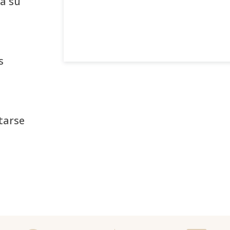
a su
s
tarse