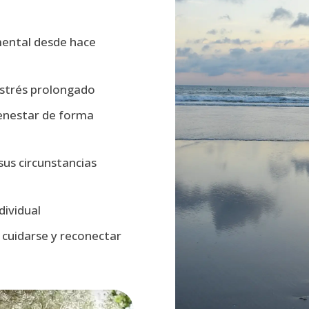
mental desde hace
estrés prolongado
ienestar de forma
us circunstancias
ividual
 cuidarse y reconectar