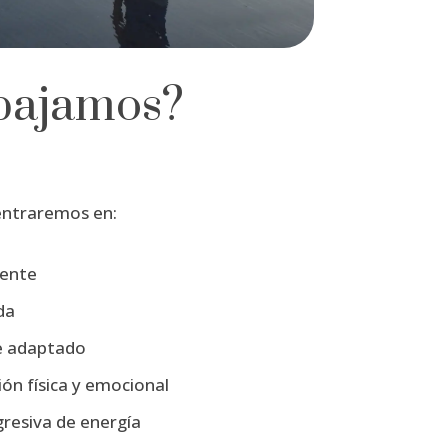
bajamos?
entraremos en:
iente
da
e adaptado
ión física y emocional
resiva de energía