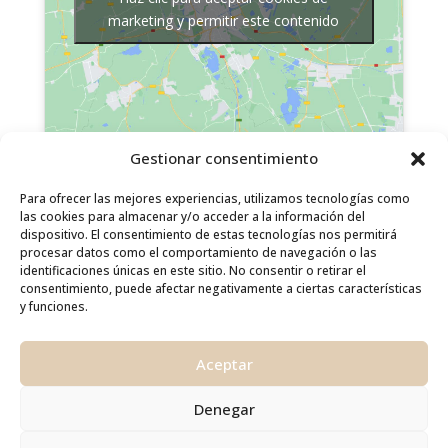
marketing y permitir este contenido
Gestionar consentimiento
SÍGUEME EN MIS RRSS
Para ofrecer las mejores experiencias, utilizamos tecnologías como
las cookies para almacenar y/o acceder a la información del
dispositivo. El consentimiento de estas tecnologías nos permitirá
procesar datos como el comportamiento de navegación o las
identificaciones únicas en este sitio. No consentir o retirar el
consentimiento, puede afectar negativamente a ciertas características
COPYRIGHT © 1997 - 2026 Cosmos Chi Kung. Todos los
y funciones.
derechos reservados. Diseño y desarrollo por
INQANET.
Aceptar
AVISO IMPORTANTE:
La práctica del Cosmos Chi
Kung y la información ofrecida en este sitio web no
Denegar
sustituye a ningún tratamiento médico o psicológico
pero es un gran acompañamiento y complemento