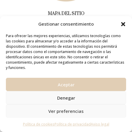
MAPA DEL SITIO
Gestionar consentimiento
INICIO
CLASES ONLINE
Para ofrecer las mejores experiencias, utilizamos tecnologías como
CLASES EN ALICANTE
las cookies para almacenar y/o acceder a la información del
SESIONES INDIVIDUALES
dispositivo. El consentimiento de estas tecnologías nos permitirá
¿QUÉ ES EL CHI KUNG?
procesar datos como el comportamiento de navegación o las
identificaciones únicas en este sitio. No consentir o retirar el
SOBRE MÍ
consentimiento, puede afectar negativamente a ciertas características
BLOG
y funciones.
RESERVAR CLASE
Aceptar
AYUDA
PREGUNTAS FRECUENTES
Denegar
AVISO LEGAL
POLÍTICA DE PRIVACIDAD
Ver preferencias
¿Te puedo ayudar?
POLÍTICA DE COOKIES
CONDICIONES DE USO
Política de cookies
Política de privacidad
Aviso legal